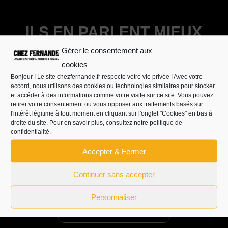
ILS EN PARLENT MIEUX
QUE NOUS
Gérer le consentement aux
cookies
DÉCOUVREZ LES AVIS DE NOS CLIENTS CI-
Bonjour ! Le site chezfernande.fr respecte votre vie privée ! Avec votre
accord, nous utilisons des cookies ou technologies similaires pour stocker
DESSOUS ↓
et accéder à des informations comme votre visite sur ce site. Vous pouvez
retirer votre consentement ou vous opposer aux traitements basés sur
l'intérêt légitime à tout moment en cliquant sur l'onglet "Cookies" en bas à
droite du site. Pour en savoir plus, consultez
notre politique de
CHEZ FERNANDE
confidentialité.
LAVAUR
Accepter & Fermer
Continuer sans accepter
4,6 / 5
★★★★★
Personnaliser
1685 avis clients