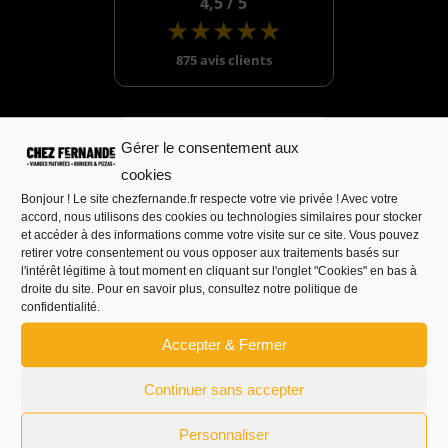
4,5 / 5
★★★★★
875 avis clients
LE KIOSQUE
Gérer le consentement aux
LAVAUR
cookies
Bonjour ! Le site chezfernande.fr respecte votre vie privée ! Avec votre
accord, nous utilisons des cookies ou technologies similaires pour stocker
5,0 / 5
et accéder à des informations comme votre visite sur ce site. Vous pouvez
★★★★★
retirer votre consentement ou vous opposer aux traitements basés sur
l'intérêt légitime à tout moment en cliquant sur l'onglet "Cookies" en bas à
8 avis clients
droite du site. Pour en savoir plus, consultez
notre politique de
confidentialité.
Accepter & Fermer
Continuer sans accepter
Personnaliser
QUE TU SOIS DE PASSAGE