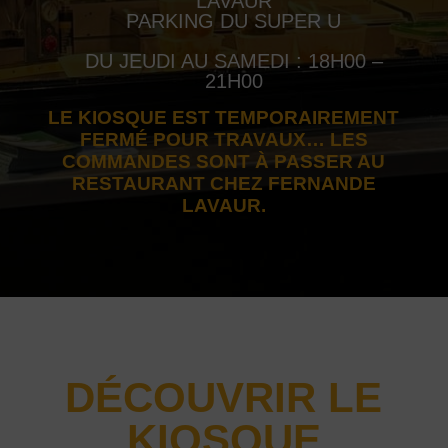
LAVAUR
PARKING DU SUPER U
DU JEUDI AU SAMEDI : 18H00 –
21H00
LE KIOSQUE EST TEMPORAIREMENT
FERMÉ POUR TRAVAUX… LES
COMMANDES SONT À PASSER AU
RESTAURANT
CHEZ FERNANDE
LAVAUR
.
DÉCOUVRIR LE
KIOSQUE